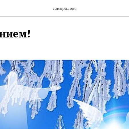
саморядово
нием!